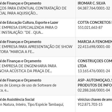
al de Finanças e Orçamento
IROMAR C. SILVA
EÇOS PARA EVENTUAL CONTRATAÇÃO DE
04.387.764/0001-32
AL PARA AQUISIÇÃO...
l de Educação Cultura, Esporte e Lazer
COTTA CONCRETOS 
 EMPRESA ESPECIALIZADA PARA O
551.021.663-87
NSTALAÇÃO: “DE . QUA...
al de Finanças e Orçamento
MARCIA A FENOME
 EMPRESA PARA APRESENTAÇÃO DE SHOW
22.413.698/0001-00
ORA “MARCIA A FE...
al de Finanças e Orçamento
CONSTRUÇOES COME
 EMPRESA DE ENGENHARIA PARA
LTDA
HA ACÚSTICA DA PRAÇA DE...
13.165.476/0001-24
al de Finanças e Orçamento
ASP- AUTOMOÇAO, 
ços de Licença de uso de Software de
PRODUTOS DE INFO
, e...
02.288.268/0001-04
l de Assistência Social
vinicius chaves de am
In Natura, Inteiro, Tipo/Espécie Tambaqui,
912.871.703-15