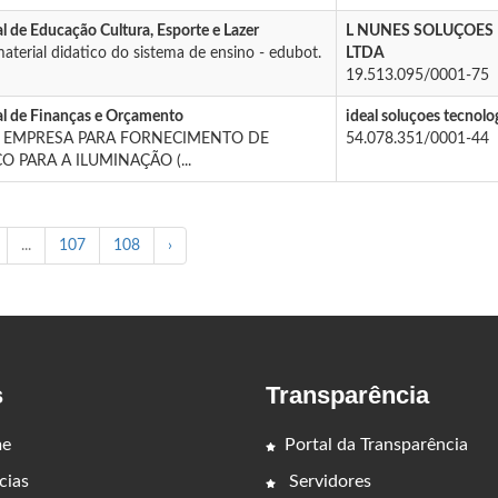
l de Educação Cultura, Esporte e Lazer
L NUNES SOLUÇOES
terial didatico do sistema de ensino - edubot.
LTDA
19.513.095/0001-75
al de Finanças e Orçamento
ideal soluçoes tecnolo
EMPRESA PARA FORNECIMENTO DE
54.078.351/0001-44
O PARA A ILUMINAÇÃO (...
...
107
108
›
s
Transparência
e
Portal da Transparência
cias
Servidores