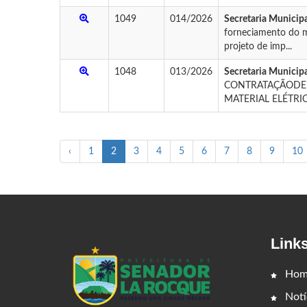
1049
014/2026
Secretaria Municipa
forneciamento do ma
projeto de imp...
1048
013/2026
Secretaria Municip
CONTRATAÇÃODE 
MATERIAL ELÉTRIC
‹
1
2
3
4
5
6
7
8
9
10
Link
Hom
Notí