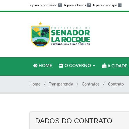
Ir para o conteúdo
1
Ir para a busca
2
Ir para o rodapé
3
HOME
O GOVERNO
A CIDADE
Home
Transparência
Contratos
Contrato
DADOS DO CONTRATO