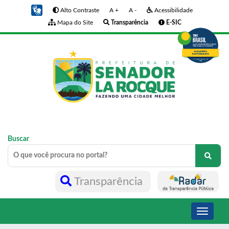
Alto Contraste
A +
A -
Acessibilidade
Mapa do Site
Transparência
E-SIC
Buscar
Transparência
Toggle
navigati