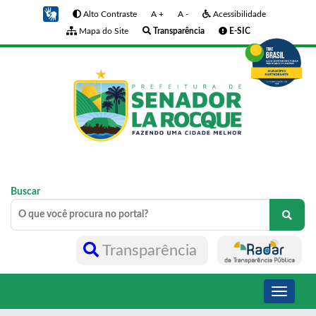
Alto Contraste
A +
A -
Acessibilidade
Mapa do Site
Transparência
E-SIC
Buscar
Transparência
Toggle
navigati