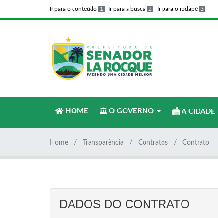
Ir para o conteúdo
1
Ir para a busca
2
Ir para o rodapé
3
HOME
O GOVERNO
A CIDADE
Home
Transparência
Contratos
Contrato
DADOS DO CONTRATO