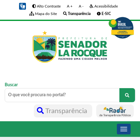
Alto Contraste
A +
A -
Acessibilidade
Mapa do Site
Transparência
E-SIC
Buscar
Transparência
Toggle
navigati