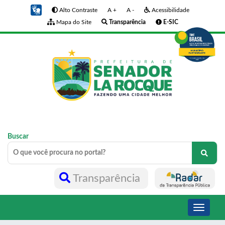
Alto Contraste
A +
A -
Acessibilidade
Mapa do Site
Transparência
E-SIC
Buscar
Transparência
Toggle
navigati