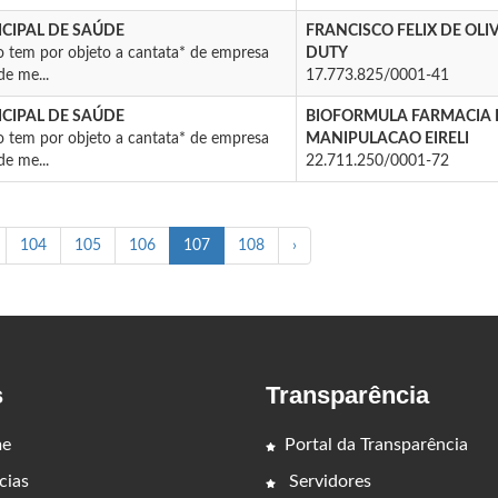
CIPAL DE SAÚDE
FRANCISCO FELIX DE OLI
o tem por objeto a cantata* de empresa
DUTY
e me...
17.773.825/0001-41
CIPAL DE SAÚDE
BIOFORMULA FARMACIA 
o tem por objeto a cantata* de empresa
MANIPULACAO EIRELI
e me...
22.711.250/0001-72
104
105
106
107
108
›
s
Transparência
e
Portal da Transparência
cias
Servidores