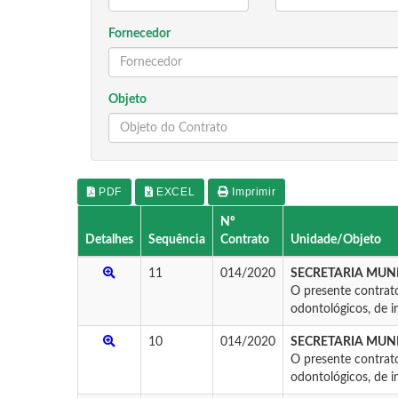
Fornecedor
Objeto
PDF
EXCEL
Imprimir
Nº
Detalhes
Sequência
Contrato
Unidade/Objeto
11
014/2020
SECRETARIA MUNI
O presente contrato
odontológicos, de in
10
014/2020
SECRETARIA MUNI
O presente contrato
odontológicos, de in