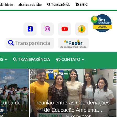
ibilidade
Mapa do Site
Transparência
E-SIC
Transparência
OS
TRANSPARÊNCIA
CONTATO
ucuíba de
reunião entre as Coordenações
or
de Educação Ambienta...