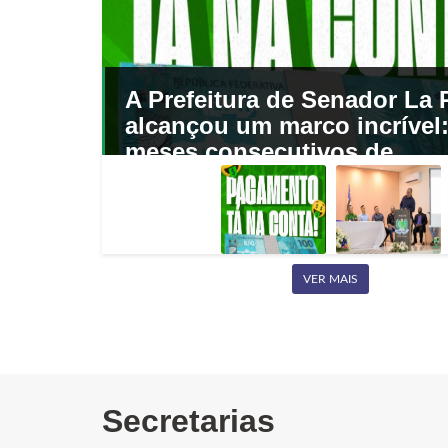
ntação
A Prefeitura de Senador La
alcançou um marco incrível:
meses consecutivos de
s e
pagamentos de salários em 
Photos
VER MAIS
Secretarias