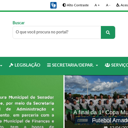
Alto Contraste
A +
A -
Acess
Buscar
LEGISLAÇÃO
SECRETARIA/DEPAR.
SERVIÇ
A final da 1ª Copa M
Futebol Amad