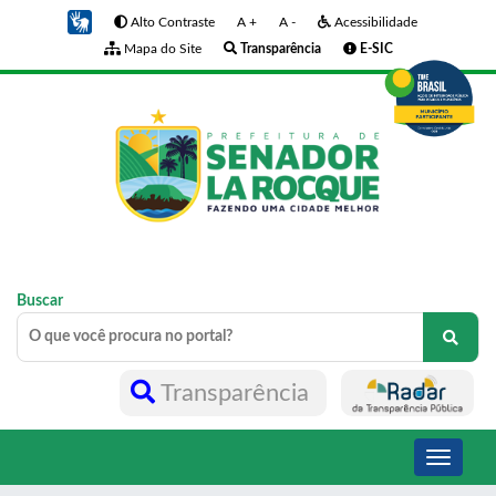
Alto Contraste
A +
A -
Acessibilidade
Mapa do Site
Transparência
E-SIC
Buscar
Transparência
Toggle
navigati