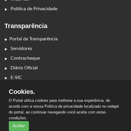
Política de Privacidade
Transparência
Portal da Transparência
Servidores
Contracheque
Diário Oficial
E-SIC
Cookies.
O Portal utiliza cookies para melhorar a sua experiência, de
acordo com a nossa Politica de privacidade localizado no rodapé
do portal, ao continuar navegando você aceita com estas
condições.
2026 - PREFEITURA MUNICIPAL SENADOR LA ROCQUE. Todos os
direitos reservados.
Aceitar