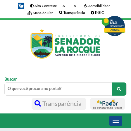
Alto Contraste
A +
A -
Acessibilidade
Mapa do Site
Transparência
E-SIC
Buscar
Transparência
Toggle
navigati