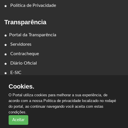
Política de Privacidade
Transparência
Portal da Transparência
Servidores
Contracheque
Diário Oficial
E-SIC
Cookies.
O Portal utiliza cookies para melhorar a sua experiência, de
acordo com a nossa Politica de privacidade localizado no rodapé
do portal, ao continuar navegando você aceita com estas
condições.
2026 - PREFEITURA MUNICIPAL SENADOR LA ROCQUE. Todos os
direitos reservados.
Aceitar