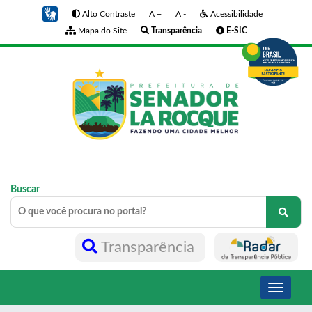
Alto Contraste
A +
A -
Acessibilidade
Mapa do Site
Transparência
E-SIC
Buscar
Transparência
Toggle
navigati