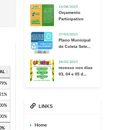
14/08/2025
Orçamento
Participativo
27/03/2025
Plano Municipal
de Coleta Sele...
28/02/2025
recesso nos dias
AL
03, 04 e 05 d...
,79%
,21%
,00%
LINKS
,00%
Home
00%