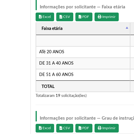
Informações por solicitante — Faixa etária
Excel
CSV
PDF
Imprimir
Faixa etária
ATé 20 ANOS
DE 31 A 40 ANOS
DE 51 A 60 ANOS
TOTAL
Totalizaram
19
solicitação(ões)
Informações por solicitante — Grau de instruç
Excel
CSV
PDF
Imprimir