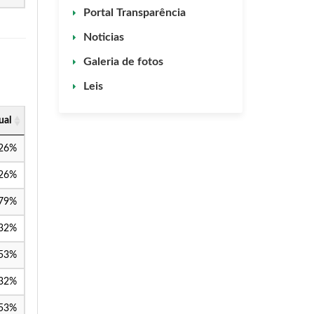
Portal Transparência
Noticias
Galeria de fotos
Leis
ual
,26%
,26%
,79%
,32%
,53%
,32%
,53%