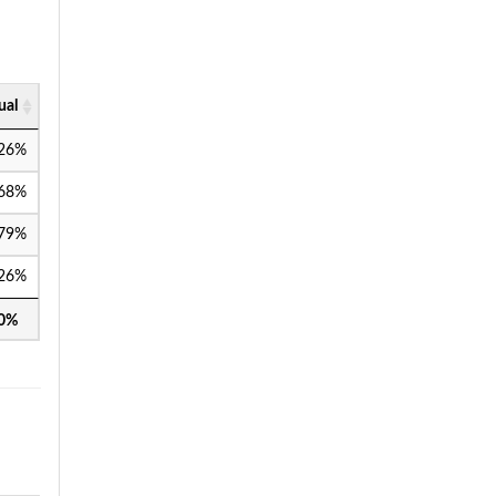
ual
,26%
,68%
,79%
,26%
00%