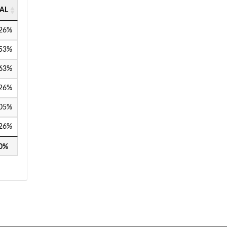
AL
,26%
,53%
,63%
,26%
,05%
,26%
00%