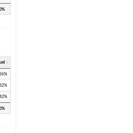
00%
ual
,26%
,32%
,42%
00%