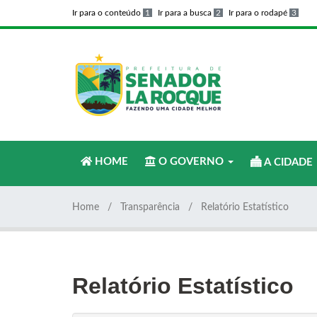
Ir para o conteúdo
1
Ir para a busca
2
Ir para o rodapé
3
HOME
O GOVERNO
A CIDADE
Home
Transparência
Relatório Estatístico
Relatório Estatístico