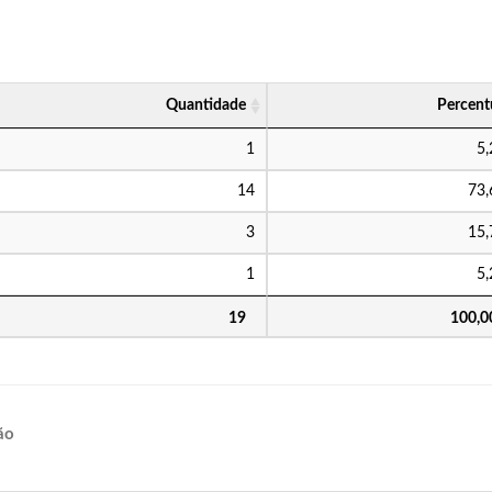
Quantidade
Percent
1
5
14
73
3
15
1
5
19
100,
ão