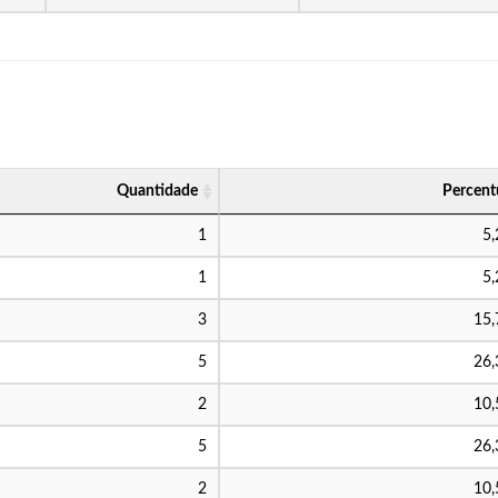
Quantidade
Percent
1
5
1
5
3
15
5
26
2
10
5
26
2
10