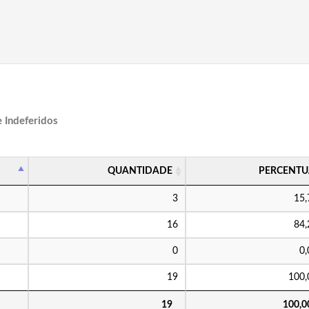
e Indeferidos
QUANTIDADE
PERCENTU
3
15
16
84
0
0
19
100
19
100,