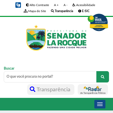
Alto Contraste
A +
A -
Acessibilidade
Mapa do Site
Transparência
E-SIC
Buscar
Transparência
Toggle
navigati