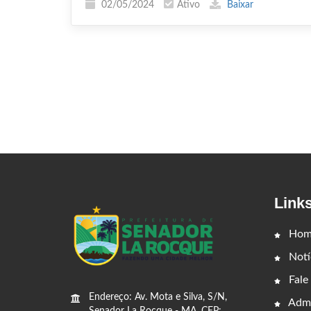
02/05/2024
Ativo
Baixar
Link
Hom
Notí
Fale
Endereço: Av. Mota e Silva, S/N,
Admi
Senador La Rocque - MA, CEP: