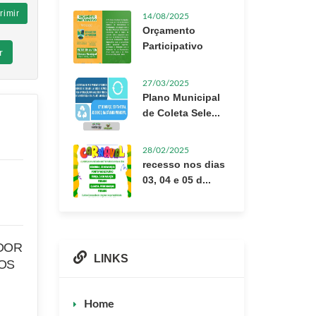
rimir
14/08/2025
Orçamento
Participativo
r
27/03/2025
Plano Municipal
de Coleta Sele...
28/02/2025
recesso nos dias
03, 04 e 05 d...
ADOR
LINKS
OS
Home