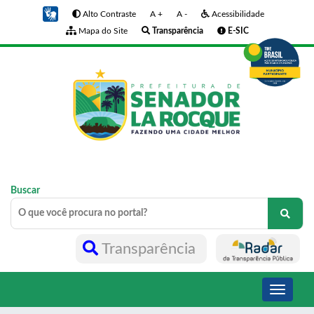
Alto Contraste
A +
A -
Acessibilidade
Mapa do Site
Transparência
E-SIC
Buscar
Transparência
Toggle
navigati